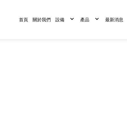
首頁
關於我們
設備
產品
最新消息
生產設備
汽機車零件
檢驗設備
醫療零件加工
電子零件加工
自行車零件加工
五金零件加工
各類精密零件 ODM 